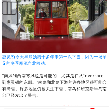
惠灵顿今天早晨预测十多年来第一次下雪，因为一场罕
见的冬季寒流向北移动。
“南风到西南寒风也是可能的，尤其是在从Invercargill
到惠灵顿的东部。"南岛和北岛下游的许多地区很可能会
有降雪。许多地区仍被关注下雪，南岛和班克斯半岛南
部已经发出了警告。
"许多其他地区很可能会受到
严重破坏性下雪影响
。“建