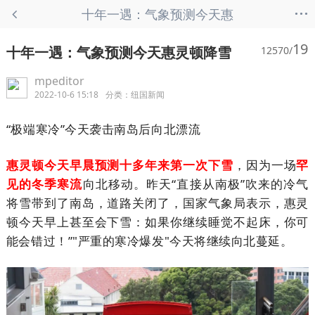
...
十年一遇：气象预测今天惠
灵顿降雪 - 纽国新闻
19
十年一遇：气象预测今天惠灵顿降雪
12570/
mpeditor
2022-10-6 15:18
分类：
纽国新闻
“极端寒冷”今天袭击南岛后向北漂流
惠灵顿今天早晨预测十多年来第一次下雪
，因为一场
罕
见的冬季寒流
向北移动。昨天“直接从南极”吹来的冷气
将雪带到了南岛，道路关闭了，国家气象局表示，惠灵
顿今天早上甚至会下雪：如果你继续睡觉不起床，你可
能会错过！”"严重的寒冷爆发"今天将继续向北蔓延。