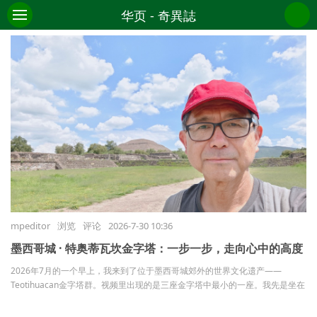
华页 - 奇異誌
电子报纸
小平广告
CONTACT
发布
mpeditor
浏览
评论
2026-7-30 10:36
墨西哥城 · 特奥蒂瓦坎金字塔：一步一步，走向心中的高度
2026年7月的一个早上，我来到了位于墨西哥城郊外的世界文化遗产——
Teotihuacan金字塔群。视频里出现的是三座金字塔中最小的一座。我先是坐在
远处，看着游客们一步步往上攀爬，像是在看一场人与自我的对话。后来我自
...