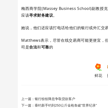
梅西商学院(Massey Business School)副
应该
寻求财务建议
。
她说，他们还应该打电话给他们的银行或外汇交
Matthews表示，尽管在线交易商可能更便宜，
司是
合法
和
可靠
的
鲜花
上一篇：
银行纷纷降息争取贷款客户
下一篇：
垂钓新手钓到250公斤金枪鱼破"世界纪录"