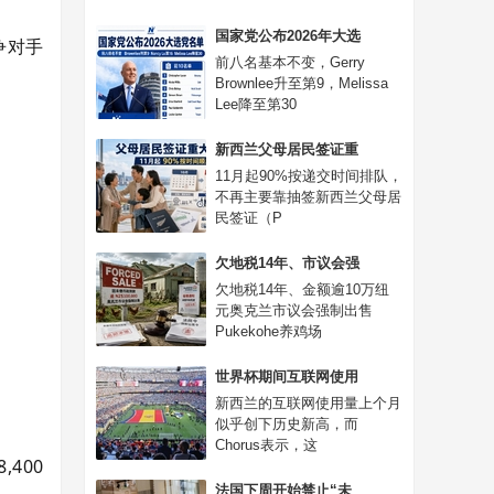
国家党公布2026年大选
争对手
前八名基本不变，Gerry
Brownlee升至第9，Melissa
Lee降至第30
新西兰父母居民签证重
11月起90%按递交时间排队，
不再主要靠抽签新西兰父母居
民签证（P
欠地税14年、市议会强
欠地税14年、金额逾10万纽
元奥克兰市议会强制出售
Pukekohe养鸡场
世界杯期间互联网使用
新西兰的互联网使用量上个月
似乎创下历史新高，而
Chorus表示，这
400
法国下周开始禁止“未