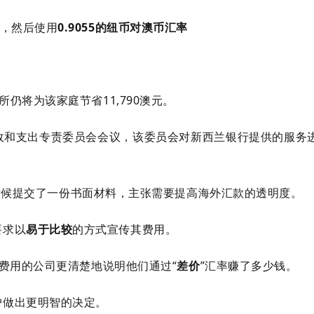
，然后使用
0.9055的纽币对澳币汇率
所仍将为该家庭节省11,790澳元。
的财政和支出专责委员会会议，该委员会对新西兰银行提供的服务
i 早些时候提交了一份书面材料，主张需要提高海外汇款的透明度。
要求以
易于比较
的方式宣传其费用。
固定费用的公司更清楚地说明他们通过“
差价
”汇率赚了多少钱。
户做出更明智的决定。