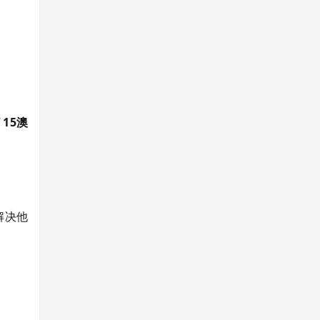
了
15澳
解决他