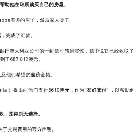
帮助她在珀斯购买自己的房屋
。
hope海滩的房子，然后家人卖了。
遗嘱，完成了汇款。
新银行澳大利亚公司的一封信时感到震惊，信中说它已经收取
收到了687,012澳元。
以及他们希望的
差价
金额。
lia ）提出向他们支付6610澳元，作为“
友好支付
” ，以帮助
的付款，觉得别无选择。
份关于交易费用的官方声明。