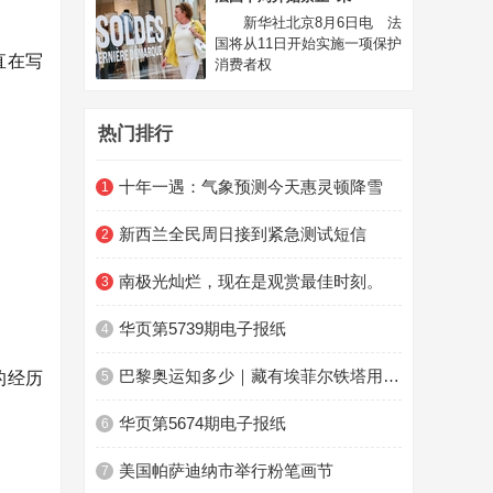
新华社北京8月6日电 法
国将从11日开始实施一项保护
一直在写
消费者权
热门排行
十年一遇：气象预测今天惠灵顿降雪
1
新西兰全民周日接到紧急测试短信
2
南极光灿烂，现在是观赏最佳时刻。
3
华页第5739期电子报纸
4
的经历
巴黎奥运知多少｜藏有埃菲尔铁塔用料的奥运奖牌
5
华页第5674期电子报纸
6
美国帕萨迪纳市举行粉笔画节
7