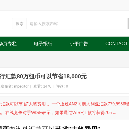
搜索
华页专栏
电子报纸
小平广告
CONTACT
行汇款80万纽币可以节省18,000元
发布者:
mpeditor
|
查看:
1476
|
评论: 0
外汇款可以节省”大笔费用“。一个通过ANZ向澳大利亚汇款779,995新
在线竞争对手WISE表示，如果通过WISE汇款将获得705 ...
易商
向海外汇款可以
节省”大笔费用“
。