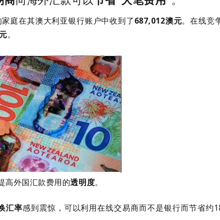
兰元的家庭在其澳大利亚银行账户中收到了
687,012澳元
。在线竞
澳元
。
吁提高外国汇款费用的
透明度
。
”换汇率
感到震惊，可以利用在线交易商而不是银行而节省约18,