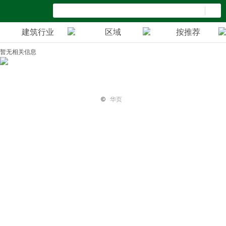
建筑行业
区域
按推荐
暂无相关信息
首页
纽国新闻
国际热点
华页专栏
电子报纸
小平广
©
华页