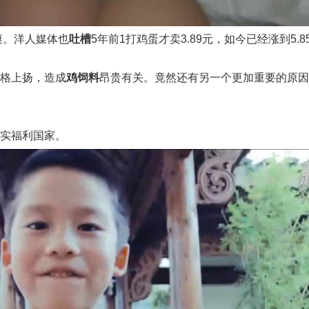
爽。洋人媒体也
吐槽
5年前1打鸡蛋才卖3.89元，如今已经涨到5.8
格上扬，造成
鸡饲料
昂贵有关。竟然还有另一个更加重要的原因
实福利国家。