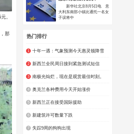
新华社北京8月5日电 意
大利东南部小镇比通托一名女
5元。
子误将中
，那
热门排行
十年一遇：气象预测今天惠灵顿降雪
1
新西兰全民周日接到紧急测试短信
2
南极光灿烂，现在是观赏最佳时刻。
3
奥克兰各种费用今天开始涨价
4
新西兰正在接受国际援助
5
新建筑许可数量下跌
6
失踪9周的狗狗出现
7