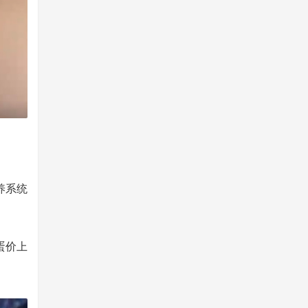
养系统
蛋价上