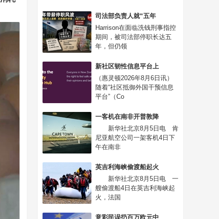
司法部负责人就“五年
Harrison在面临洗钱刑事指控
期间，被司法部停职长达五
年，但仍领
新社区韧性信息平台上
（惠灵顿2026年8月6日讯）
随着“社区抵御外国干预信息
平台”（Co
一客机在南非开普敦降
新华社北京8月5日电 肯
尼亚航空公司一架客机4日下
午在南非
英吉利海峡偷渡船起火
新华社北京8月5日电 一
艘偷渡船4日在英吉利海峡起
火，法国
意彩民误扔百万欧元中