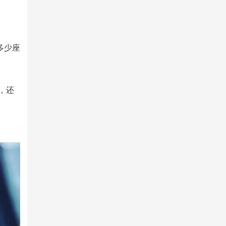
多少座
，还