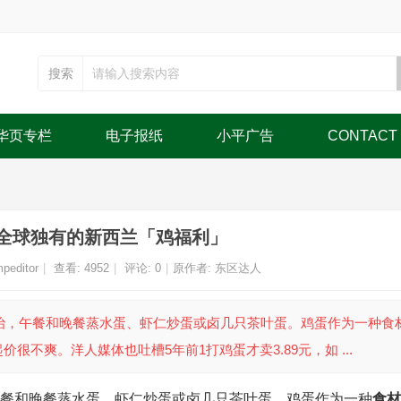
搜索
华页专栏
电子报纸
小平广告
CONTACT
全球独有的新西兰「鸡福利」
peditor
|
查看:
4952
|
评论: 0
|
原作者: 东区达人
蛋治，午餐和晚餐蒸水蛋、虾仁炒蛋或卤几只茶叶蛋。鸡蛋作为一种食
很不爽。洋人媒体也吐槽5年前1打鸡蛋才卖3.89元，如 ...
餐和晚餐蒸水蛋、虾仁炒蛋或卤几只茶叶蛋。鸡蛋作为一种
食材