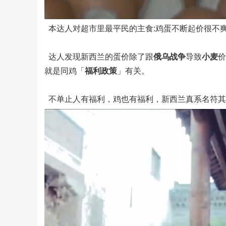
本达人对超市里最平民的主食:鸡蛋不断起价很不
达人发现新西兰的蛋价除了跟
俄乌战争
导致
小麦
价
就是同鸡「
福利政策
」有关。
不单止人有福利，鸡也有福利，新西兰真系名符其