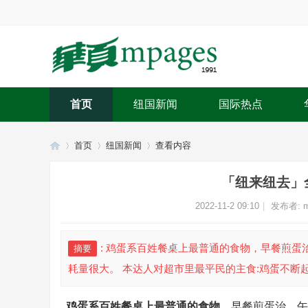
首页
纽国新闻
国际热点
首页
纽国新闻
查看内容
「纽来纽去」
华
›
›
›
2022-11-2 09:10
|
发布者:
m
: 鸡蛋系百姓餐桌上最普通的食物，早餐煎
摘要
耗量很大。 本达人对超市里最平民的主食:鸡蛋不断起价
鸡蛋系百姓餐桌上最普通的食物
，早餐煎蛋治，午