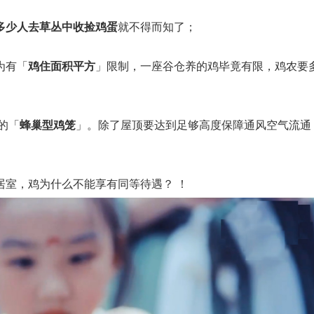
多少人去草丛中收捡鸡蛋
就不得而知了；
为有「
鸡住面积平方
」限制，一座谷仓养的鸡毕竟有限，鸡农要
的「
蜂巢型鸡笼
」。除了屋顶要达到足够高度保障通风空气流通
居室，鸡为什么不能享有同等待遇？ ！