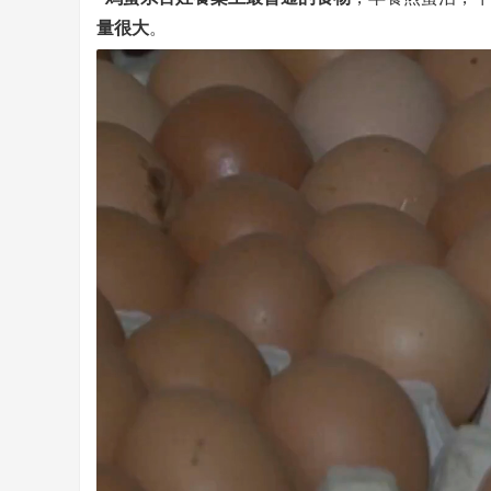
量很大
。
页