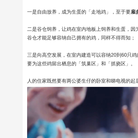
一是自由放养，成为生蛋的「走地鸡」，至于要
雇
二是谷仓饲养，让鸡在室内地板上饲养和生蛋，因
谷仓才能足够容纳自己拥有的鸡，同样不得而知；
三是向高空发展，在室内建造可以容纳20到60只鸡
要为这些鸡留出栖息的「筑巢区」和「抓挠区」。
人的住家既然要有两公婆生仔的卧室和睇电视的起