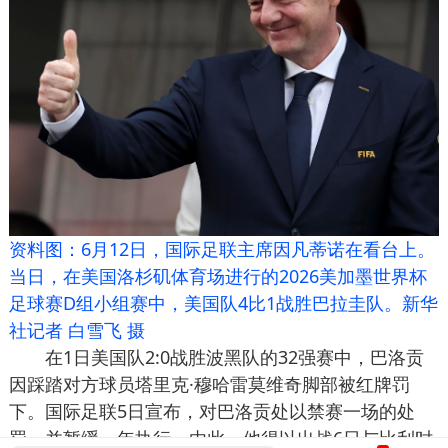
资料图：6月12日，国际足联主席因凡蒂诺在看台上。
当日，在美国洛杉矶体育场进行的2026美加墨世界杯
足球赛D组小组赛中，美国队4比1战胜巴拉圭队。新华
社记者 白雪飞 摄
在1日美国队2:0战胜波黑队的32强赛中，巴洛贡
因踩踏对方球员塔里克·穆哈雷莫维奇脚部被红牌罚
下。国际足联5日宣布，对巴洛贡处以禁赛一场的处
罚，并暂缓一年执行。由此，他得以出战6日与比利时