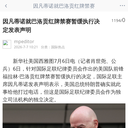
...
因凡蒂诺就巴洛贡红牌禁赛
暂缓执行决定发表声明 - 国
0
因凡蒂诺就巴洛贡红牌禁赛暂缓执行决
1194/
际热点
定发表声明
mpeditor
2026-7-7 10:21
分类：
国际热点
新华社美国西雅图7月6日电（记者肖世尧、公
兵）6日，针对国际足联纪律委员会作出的美国队前锋
福拉林·巴洛贡红牌禁赛暂缓执行的决定，国际足联主
席因凡蒂诺发表声明表示，美国总统特朗普确实就此
事给他打过电话，但这是国际足联纪律委员会作为独
立司法机构的独立决定。