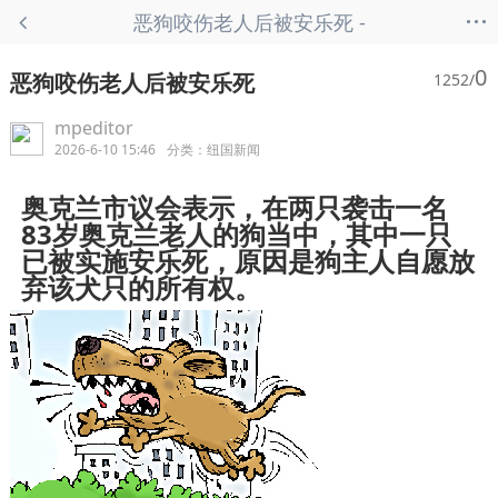
...
恶狗咬伤老人后被安乐死 -
纽国新闻
0
恶狗咬伤老人后被安乐死
1252/
mpeditor
2026-6-10 15:46
分类：
纽国新闻
奥克兰市议会表示，在两只袭击一名
83岁奥克兰老人的狗当中，其中一只
已被实施安乐死，原因是狗主人自愿放
弃该犬只的所有权。