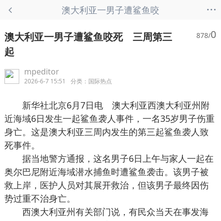
...
澳大利亚一男子遭鲨鱼咬
死 三周第三起 - 国际热点
0
澳大利亚一男子遭鲨鱼咬死 三周第三
878/
起
mpeditor
2026-6-7 15:51
分类：
国际热点
新华社北京6月7日电 澳大利亚西澳大利亚州附
近海域6日发生一起鲨鱼袭人事件，一名35岁男子伤重
身亡。这是澳大利亚三周内发生的第三起鲨鱼袭人致
死事件。
据当地警方通报，这名男子6日上午与家人一起在
奥尔巴尼附近海域潜水捕鱼时遭鲨鱼袭击。该男子被
救上岸，医护人员对其展开救治，但该男子最终因伤
势过重不治身亡。
西澳大利亚州有关部门说，有民众当天在事发海