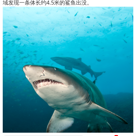
域发现一条体长约4.5米的鲨鱼出没。