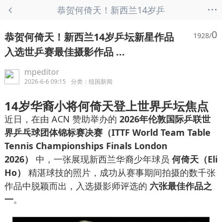
...
恭贺何倚天！新西兰14岁乒
坛新星作品入选世乒赛最佳
0
恭贺何倚天！新西兰14岁乒坛新星作品
1928/
摄影作品 ... - 纽国新闻
入选世乒赛最佳摄影作品 ...
mpeditor
2026-6-6 09:15
分类：
纽国新闻
14岁华裔小将何倚天登上世界乒坛焦点
近日，在由 ACN 赞助举办的
2026年伦敦国际乒联世
界乒乓球团体锦标赛决赛（ITTF World Team Table
Tennis Championships Finals London
2026）
中，一张展现新西兰华裔少年球员
何倚天（Eli
Ho）
精湛球技的照片，成功从赛事期间拍摄的数千张
作品中脱颖而出，入选摄影师评选的
六张最佳作品之
一
。