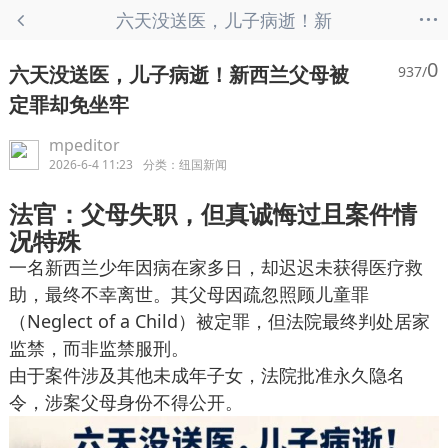
...
六天没送医，儿子病逝！新
西兰父母被定罪却免坐牢 -
0
六天没送医，儿子病逝！新西兰父母被
937/
纽国新闻
定罪却免坐牢
mpeditor
2026-6-4 11:23
分类：
纽国新闻
法官：父母失职，但真诚悔过且案件情
况特殊
一名新西兰少年因病在家多日，却迟迟未获得医疗救
助，最终不幸离世。其父母因疏忽照顾儿童罪
（Neglect of a Child）被定罪，但法院最终判处居家
监禁，而非监禁服刑。
由于案件涉及其他未成年子女，法院批准永久隐名
令，涉案父母身份不得公开。