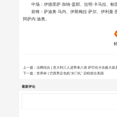
中场：伊德里萨·加纳·盖耶、拉明·卡马拉、帕普·
前锋：萨迪奥·马内、伊斯梅拉·萨尔、伊利曼·恩
阿萨内·迪奥。
上一篇：
法网综合 | 意大利三人进男单八强 萨巴伦卡击败大坂
下一篇：
世界杯 | 巴西男足包机“水门礼” 启程前往美国
最新评论