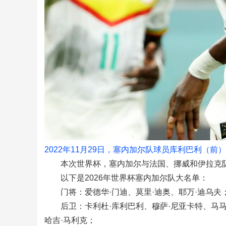
2022年11月29日，塞内加尔队球员库利巴利（
本次世界杯，塞内加尔与法国、挪威和伊拉克
以下是2026年世界杯塞内加尔队大名单：
门将：爱德华·门迪、莫里·迪奥、耶万·迪乌夫
后卫：卡利杜·库利巴利、穆萨·尼亚卡特、马马杜
哈吉·马利克；