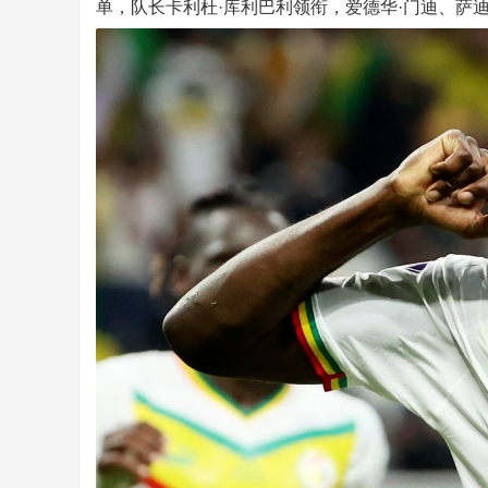
单，队长卡利杜·库利巴利领衔，爱德华·门迪、萨
页