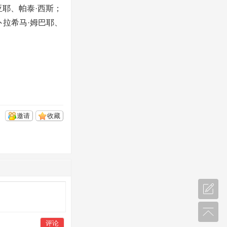
亚耶、帕泰·西斯；
卜拉希马·姆巴耶、
邀请
收藏
评论