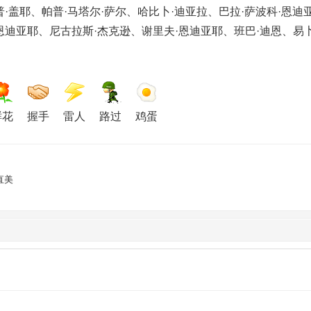
盖耶、帕普·马塔尔·萨尔、哈比卜·迪亚拉、巴拉·萨波科·恩迪
迪亚耶、尼古拉斯·杰克逊、谢里夫·恩迪亚耶、班巴·迪恩、易
鲜花
握手
雷人
路过
鸡蛋
直美