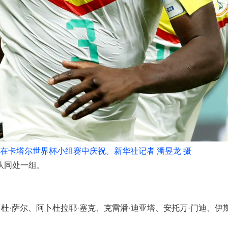
前）在卡塔尔世界杯小组赛中庆祝。新华社记者 潘昱龙 摄
队同处一组。
；
·萨尔、阿卜杜拉耶·塞克、克雷潘·迪亚塔、安托万·门迪、伊