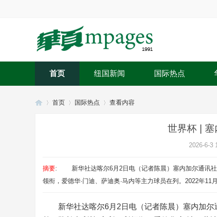
首页
纽国新闻
国际热点
首页
国际热点
查看内容
世界杯 |
华
›
›
›
2026-6-3 
摘要
: 新华社达喀尔6月2日电（记者陈晨）塞内加尔通讯社
领衔，爱德华·门迪、萨迪奥·马内等主力球员在列。2022年11月29
新华社达喀尔6月2日电（记者陈晨）塞内加尔通