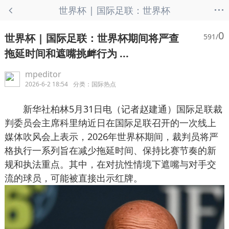
...
世界杯 | 国际足联：世界杯
期间将严查拖延时间和遮嘴
0
世界杯 | 国际足联：世界杯期间将严查
591/
挑衅行为 ... - 国际热点
拖延时间和遮嘴挑衅行为 ...
mpeditor
2026-6-2 18:54
分类：
国际热点
新华社柏林5月31日电（记者赵建通）国际足联裁
判委员会主席科里纳近日在国际足联召开的一次线上
媒体吹风会上表示，2026年世界杯期间，裁判员将严
格执行一系列旨在减少拖延时间、保持比赛节奏的新
规和执法重点。其中，在对抗性情境下遮嘴与对手交
流的球员，可能被直接出示红牌。