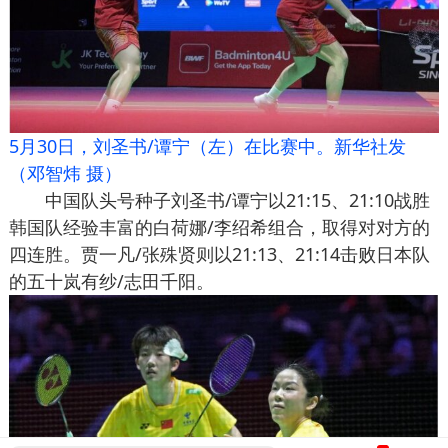
5月30日，刘圣书/谭宁（左）在比赛中。新华社发
（邓智炜 摄）
中国队头号种子刘圣书/谭宁以21:15、21:10战胜
韩国队经验丰富的白荷娜/李绍希组合，取得对对方的
四连胜。贾一凡/张殊贤则以21:13、21:14击败日本队
的五十岚有纱/志田千阳。