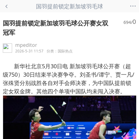
...
国羽提前锁定新加坡羽毛球
公开赛女双冠军 - 国际热点
0
国羽提前锁定新加坡羽毛球公开赛女双
694/
冠军
mpeditor
2026-5-31 11:57
分类：
国际热点
新华社北京5月30日电 新加坡羽毛球公开赛（超
级750）30日结束半决赛争夺。刘圣书/谭宁、贾一凡/
张殊贤分别战胜各自对手会师决赛，为中国队提前锁
定女双金牌。其他四个单项中国队均未闯入决赛。