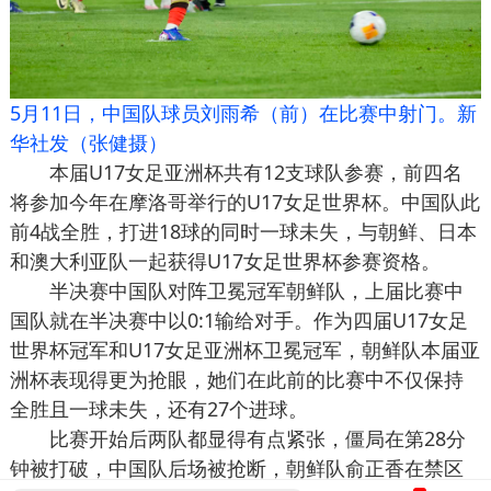
5月11日，中国队球员刘雨希（前）在比赛中射门。新
华社发（张健摄）
本届U17女足亚洲杯共有12支球队参赛，前四名
将参加今年在摩洛哥举行的U17女足世界杯。中国队此
前4战全胜，打进18球的同时一球未失，与朝鲜、日本
和澳大利亚队一起获得U17女足世界杯参赛资格。
半决赛中国队对阵卫冕冠军朝鲜队，上届比赛中
国队就在半决赛中以0:1输给对手。作为四届U17女足
世界杯冠军和U17女足亚洲杯卫冕冠军，朝鲜队本届亚
洲杯表现得更为抢眼，她们在此前的比赛中不仅保持
全胜且一球未失，还有27个进球。
比赛开始后两队都显得有点紧张，僵局在第28分
钟被打破，中国队后场被抢断，朝鲜队俞正香在禁区