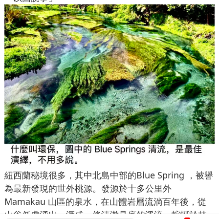
紐西蘭秘境很多，其中北島中部的Blue Spring ，被譽
為最新發現的世外桃源。發源於十多公里外
Mamakau 山區的泉水，在山體岩層流淌百年後，從
山谷低處湧出，滙成一條清澈見底的溪流，蜿蜒於林