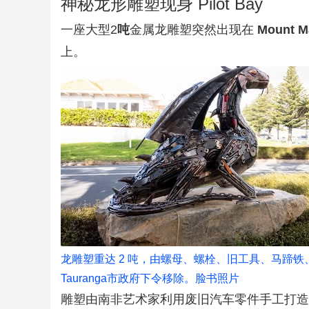
神秘
龙形雕塑
现身 Pilot Bay
一座大型2
吨
金属龙雕塑突然出现在
Mount M
页
上。
龙
雕塑重达
2 吨
，由螺母、螺栓、旧工具、马蹄铁、
Tauranga市政府下令移除。脸书照片
雕塑由南非艺术家利用废旧汽车零件手工打