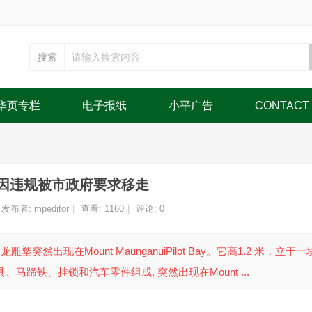
搜索
华页专栏
电子报纸
小平广告
CONTACT
因违规被市政府要求移走
发布者:
mpeditor
|
查看:
1160
|
评论: 0
雕塑突然出现在Mount MaunganuiPilot Bay。它高1.2 米，立于一块
蹄铁、挂锁和汽车零件组成, 突然出现在Mount ...