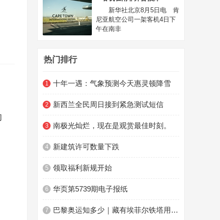
新华社北京8月5日电 肯
尼亚航空公司一架客机4日下
午在南非
热门排行
十年一遇：气象预测今天惠灵顿降雪
1
新西兰全民周日接到紧急测试短信
2
的
南极光灿烂，现在是观赏最佳时刻。
3
新建筑许可数量下跌
4
领取福利新规开始
5
华页第5739期电子报纸
6
巴黎奥运知多少｜藏有埃菲尔铁塔用料的奥运奖牌
7