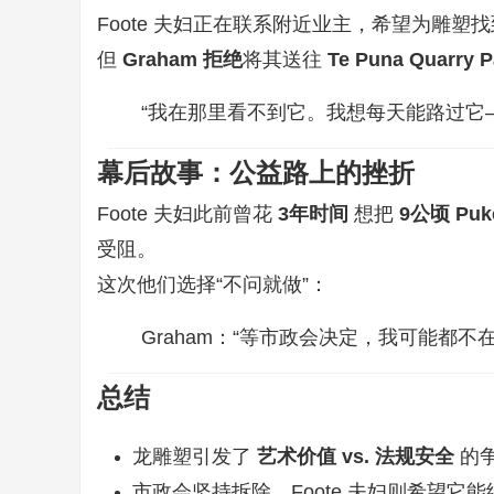
Foote 夫妇正在联系附近业主，希望为雕
但
Graham 拒绝
将其送往
Te Puna Quarry P
“我在那里看不到它。我想每天能路过它
幕后故事：公益路上的挫折
Foote 夫妇此前曾花
3年时间
想把
9公顷 Puk
受阻。
这次他们选择“不问就做”：
Graham：“等市政会决定，我可能都不在
总结
龙雕塑引发了
艺术价值 vs. 法规安全
的
市政会坚持拆除，Foote 夫妇则希望它