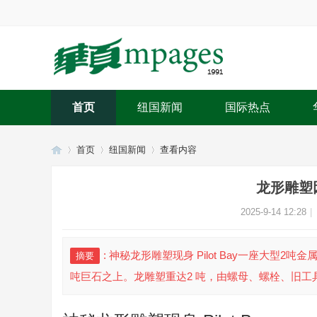
首页
纽国新闻
国际热点
首页
纽国新闻
查看内容
龙形雕塑
华
›
›
›
2025-9-14 12:28
|
: 神秘龙形雕塑现身 Pilot Bay一座大型2吨金属龙
摘要
吨巨石之上。龙雕塑重达2 吨，由螺母、螺栓、旧工具、马