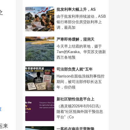
批发利率大幅上升，AS
之
由于批发利率持续波动，ASB
银行将部分住房贷款利率上
调，最高加
严寒即将缓解，湿润天
今天早上结霜的草地，摄于
7am的Karaka。华页苏文德新
西兰各地预
司法部负责人就“五年
Harrison在面临洗钱刑事指控
期间，被司法部停职长达五
年，但仍领
新社区韧性信息平台上
（惠灵顿2026年8月6日讯）
被
随着“社区抵御外国干预信息
平台”（Co
运来
一客机在南非开普敦降