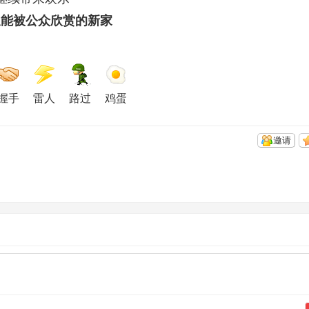
又能被公众欣赏的新家
握手
雷人
路过
鸡蛋
邀请