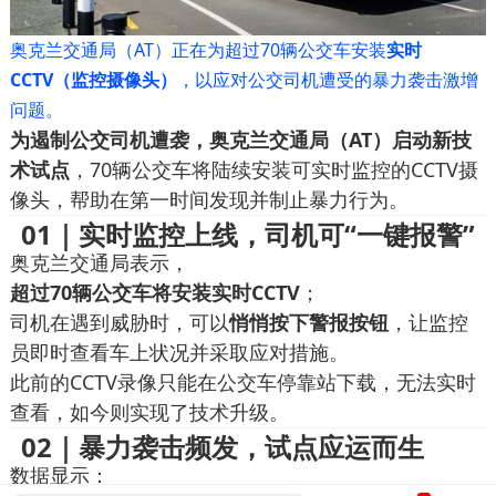
奥克兰交通局（AT）正在为超过70辆公交车安装
实时
CCTV（监控摄像头）
，以应对公交司机遭受的暴力袭击激增
问题。
为遏制公交司机遭袭，奥克兰交通局（AT）启动新技
术试点
，70辆公交车将陆续安装可实时监控的CCTV摄
像头，帮助在第一时间发现并制止暴力行为。
01｜实时监控上线，司机可“一键报警”
奥克兰交通局表示，
超过70辆公交车将安装实时CCTV
；
司机在遇到威胁时，可以
悄悄按下警报按钮
，让监控
员即时查看车上状况并采取应对措施。
此前的CCTV录像只能在公交车停靠站下载，无法实时
查看，如今则实现
了技术升级。
02｜暴力袭击频发，试点应运而生
数据显示：