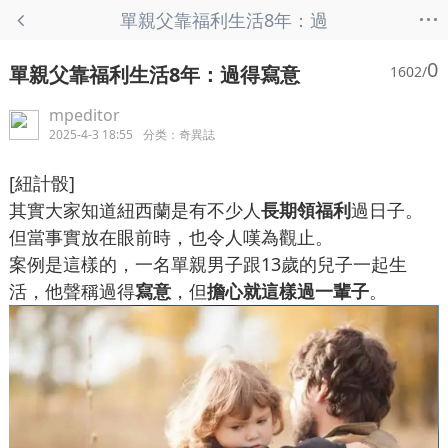
...
單親父靠福利生活8年：過
得寫意 - 奇異誌
0
單親父靠福利生活8年：過得寫意
1602/
mpeditor
2025-4-3 18:55
分类：
奇異誌
[紐計骰]
其實大家知道紐西蘭是有不少人
長期領福利
過日子。
但當事實放在眼前時，也令人嘆為觀止。
案例是這樣的，一名單親男子跟13歲的兒子一起生
活，他聲稱過得
寫意
，但
擔心就這樣過一輩子
。