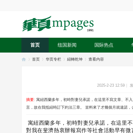
首页
纽国新闻
国际热点
首页
华页专栏
紐轉乾坤
查看内容
华
›
›
›
›
2025-2-23 12:59
|
发
摘要
: 寓紐西蘭多年，初時對妻兒承諾，在這里不寫文章、不
言，故在我抵紐時訂下約法三章。 豈料來了才幾個月就違諾，去「
寓紐西蘭多年，初時對妻兒承諾，在這里不
對我在斐濟熱衷辦報寫作等社會活動早有微