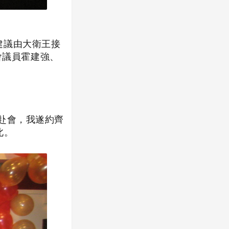
建議由大衛王接
會議員霍建強、
赴會，我遂約齊
北。