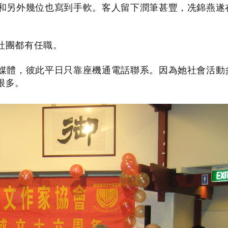
和另外幾位也寫到手軟。客人留下潤筆甚豐，冼錦燕遂
社團都有任職。
媒體，彼此平日只靠座機通電話聯系。因為她社會活動
很多。