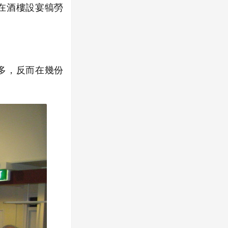
在酒樓設宴犒勞
多，反而在幾份