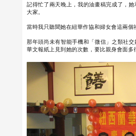
記得忙了兩天晚上，我的油畫稿完成了，她
大家。
當時我只聽聞她在紐華作協和婦女會這兩個
那年頭尚未有智能手機和「微信」之類社交
華文報紙上見到她的次數，要比親身會面多