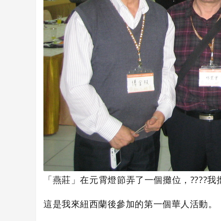
「燕莊」在元霄燈節弄了一個攤位，????
這是我來紐西蘭後參加的第一個華人活動。