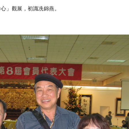
心」觀展，初識冼錦燕。