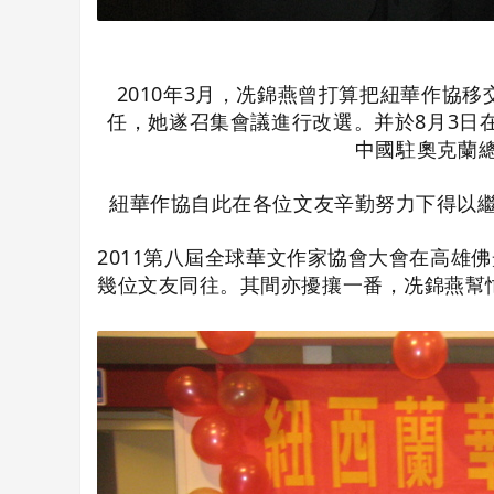
2010年3月，冼錦燕曾打算把紐華作協
任，她遂召集會議進行改選。并於8月3日
中國駐奧克蘭
紐華作協自此在各位文友辛勤努力下得以繼
2011第八屆全球華文作家協會大會在高雄
幾位文友同往。其間亦擾攘一番，冼錦燕幫