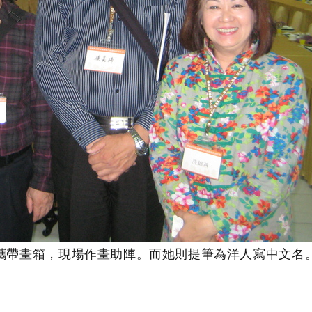
我攜帶畫箱，現場作畫助陣。而她則提筆為洋人寫中文名