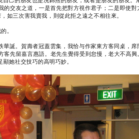
現自己的朋友也是冼錦燕的朋友，或者是朋友的朋友。
我的交友之道，一是首先把對方視作君子；二是即使對
蓆，如三次害我賣我，則從此拒之遠之不相往來。
我的。
六秩華誕。賀壽者冠蓋雲集，我恰与作家東方客同桌，席
方客先留嘉言惠語。老先生覺得受到怠慢，老大不高興
足顯她社交技巧的高明巧妙。