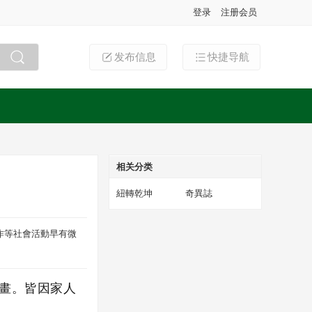
登录
注册会员
发布信息
快捷导航
搜索
相关分类
紐轉乾坤
奇異誌
作等社會活動早有微
畫。皆因家人