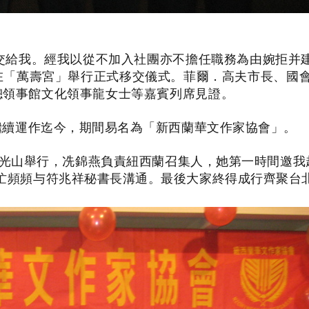
移交給我。經我以從不加入社團亦不擔任職務為由婉拒并
在「萬壽宮」舉行正式移交儀式。菲爾．高夫市長、國
總領事館文化領事龍女士等嘉賓列席見證。
續運作迄今，期間易名為「新西蘭華文作家協會」。
佛光山舉行，冼錦燕負責紐西蘭召集人，她第一時間邀我
忙頻頻与符兆祥秘書長溝通。最後大家終得成行齊聚台