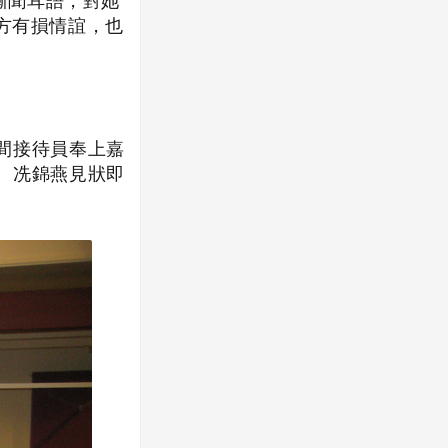
漸聞耳語，對她
方有損情誼，也
間接待員奉上嘉
。冼錦燕見狀即