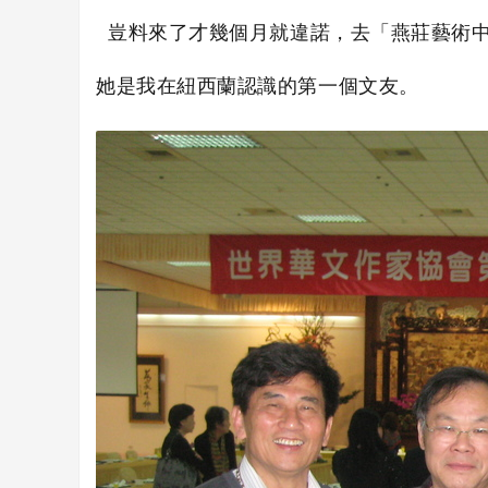
豈料來了才幾個月就違諾，去「燕莊藝術中
页
她是我在紐西蘭認識的第一個文友。