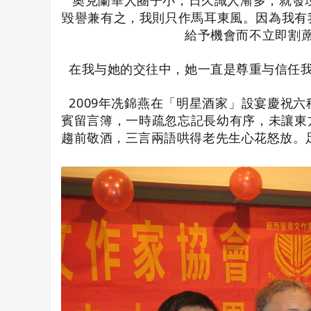
奧克蘭華人圈子小，日久識人漸多，就發
毀譽兼有之，我則只作馬耳東風。因為我有
給予機會而不立即割
在我与她的交往中，她一直是尊重与信任
2009年冼錦燕在「明星酒家」設宴慶祝
賓留言簿，一時疏忽忘記長幼有序，未讓東
趨前敬酒，三言兩語哄得老先生心花怒放。