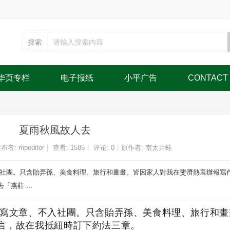
搜索
华页专栏
电子报纸
小平广告
CONTACT
夏雨秋風故人去
布者:
mpeditor
|
查看:
1585
|
评论: 0
|
原作者: 南太井蛙
入社團。只含貽弄孫、美食料理、旅行和畫畫。皆因家人對我在斐濟熱衷辦報寫
燕莊 ...
寫文章、不入社團。只含貽弄孫、美食料理、旅行和畫
言，故在我抵紐時訂下約法三章。