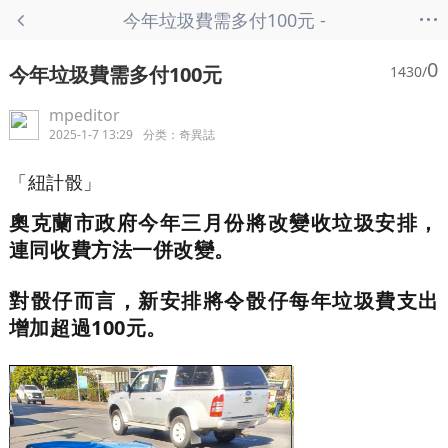
...
今年垃圾費需多付100元 -
奇異誌
0
今年垃圾費需多付100元
1430/
mpeditor
2025-1-7 13:29
分类：
奇異誌
「紐計骰」
奧克蘭市政府今年三月份將改變收垃圾安排，
連同收費方法一併改變。
對骰仔而言，新安排將令骰仔每年垃圾費支出
增加超過100元。