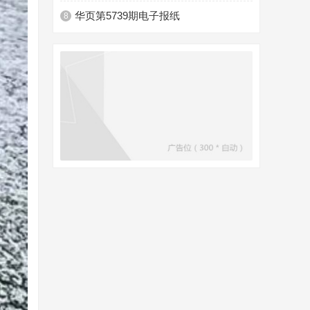
华页第5739期电子报纸
8