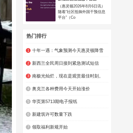
（惠灵顿2026年8月6日讯）
随着“社区抵御外国干预信息
平台”（Co
热门排行
十年一遇：气象预测今天惠灵顿降雪
1
新西兰全民周日接到紧急测试短信
2
南极光灿烂，现在是观赏最佳时刻。
3
奥克兰各种费用今天开始涨价
4
华页第5713期电子报纸
5
新建筑许可数量下跌
6
领取福利新规开始
7