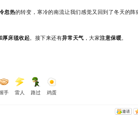
冷忽热
的转变，寒冷的南流让我们感觉又回到了冬天的阵痛
和厚床毯收起
。接下来还有
异常天气
，大家
注意保暖
。
握手
雷人
路过
鸡蛋
邀请