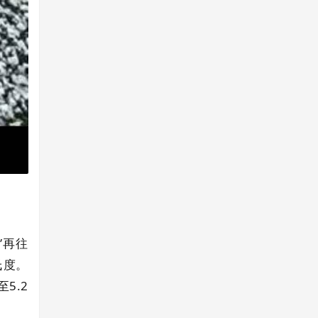
”再往
氏度。
5.2