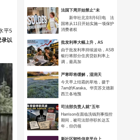
法国下周开始禁止“未
新华社北京8月6日电 法
国将从11日开始实施一项保护
水平5
消费者权
记录以
批发利率大幅上升，AS
由于批发利率持续波动，ASB
银行将部分住房贷款利率上
调，最高加
严寒即将缓解，湿润天
今天早上结霜的草地，摄于
7am的Karaka。华页苏文德新
西兰各地预
司法部负责人就“五年
Harrison在面临洗钱刑事指控
期间，被司法部停职长达五
年，但仍领
新社区韧性信息平台上