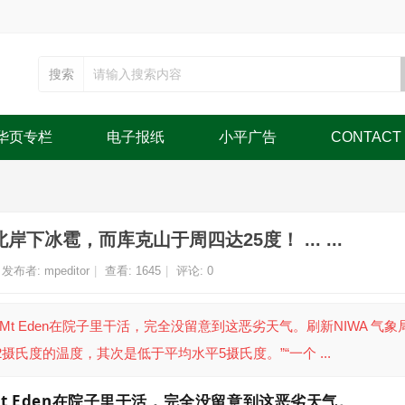
搜索
华页专栏
电子报纸
小平广告
CONTACT
冰雹，而库克山于周四达25度！ ... ...
发布者:
mpeditor
|
查看:
1645
|
评论: 0
t Eden在院子里干活，完全没留意到这恶劣天气。刷新NIWA 气象
12摄氏度的温度，其次是低于平均水平5摄氏度。”“一个 ...
 Eden在院子里干活，完全没留意到这恶劣天气。