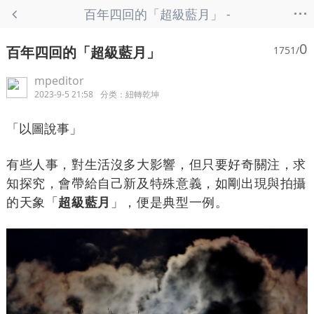
...
百年四回的「超級藍月」 -
紐轉乾坤
0
百年四回的「超級藍月」
1751/
mpeditor
2023-9-5 21:58
分类：
紐轉乾坤
「以圖說事」
有些人事，對生活沒多大影響，但只要好奇關注，求
知探究，會帶給自己新及特殊意義，如剛出現與拍攝
的天象「
超級藍月
」，便是典型一例。