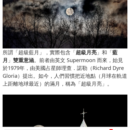
所謂「超級藍月」，實際包含「
超級月亮
」和「
藍
月
」
雙重意涵
。前者由英文 Supermoon 而來，始見
於1979年，由美國占星師理查．諾勒（Richard Dyre
Gloria）提出。如今，人們習慣把近地點（月球在軌道
上距離地球最近）的滿月，稱為「超級月亮」。