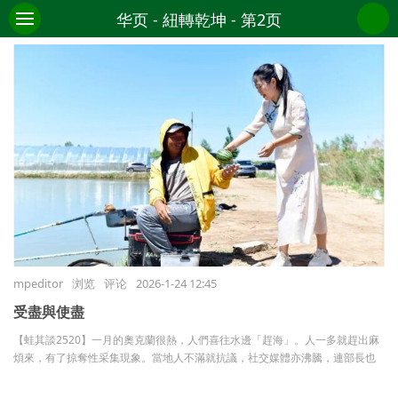
华页 - 紐轉乾坤 - 第2页
电子报纸
小平广告
CONTACT
发布
mpeditor
浏览
评论
2026-1-24 12:45
受盡與使盡
【蛙其談2520】一月的奧克蘭很熱，人們喜往水邊「趕海」。人一多就趕出麻
煩來，有了掠奪性采集現象。當地人不滿就抗議，社交媒體亦沸騰，連部長也
出面怒斥之，兩位華人議員先後發聲。釣而不綱、弋不射宿。- 孔子事件 ...