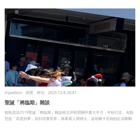
mpeditor
浏览
评论
2025-12-8 20:47
聖誕「將臨期」雜談
蛙蛙其談2519聖誕「將臨期」雜談南太井蛙閉關作畫大半月，年杪已近。有點
想從「高更的夢」回到現實世界，再看看人間煙火。波胡圖卡瓦樹的紅花剛剛
綻放，紐西蘭就進入聖誕「將臨期」。這個日子通常有兩個標誌:一是「 ...