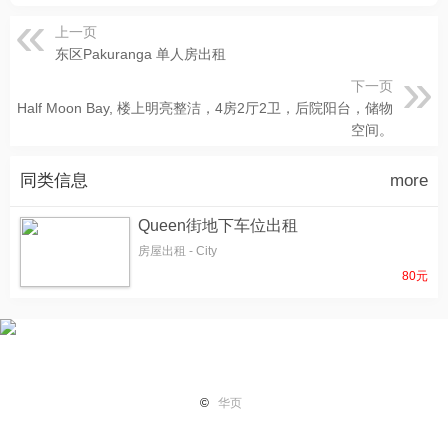
上一页
东区Pakuranga 单人房出租
下一页
Half Moon Bay, 楼上明亮整洁，4房2厅2卫，后院阳台，储物
空间。
同类信息
more
Queen街地下车位出租
房屋出租 - City
80元
首页
纽国新闻
国际热点
华页专栏
电子报纸
小平广
©
华页