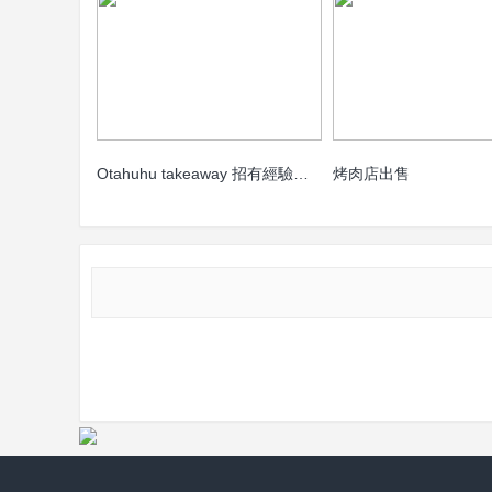
Otahuhu takeaway 招有經驗女帮工1名，周二至周日，2:00Pm-10:00Pm。联系
烤肉店出售