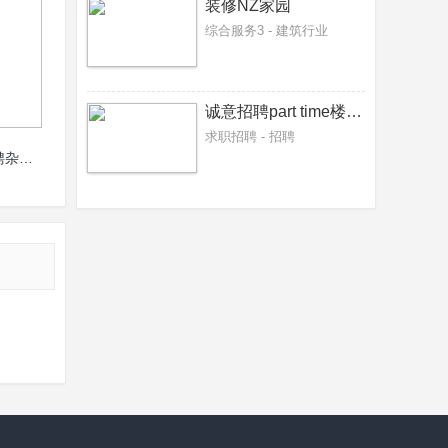
装修NZ家园
综合服务3 - 建筑行业
诚意招聘part time楼面、厨房什工
求职招聘 - 招聘
奥克兰以北小镇快餐店诚聘杂工1名