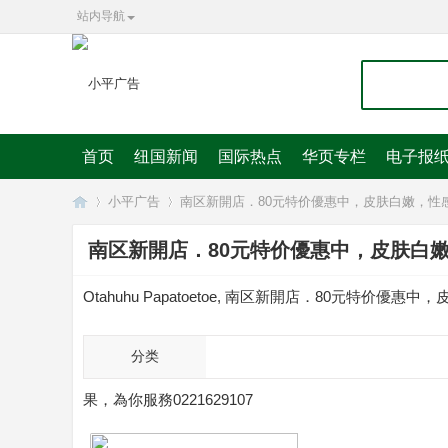
站内导航
首页
纽国新闻
国际热点
华页专栏
电子报
小平广告
南区新開店．80元特价優惠中，皮肤白嫩，性感
南区新開店．80元特价優惠中，皮肤白嫩
华
»
»
Otahuhu Papatoetoe, 南区新開店．80元特价
分类
果，為你服務0221629107