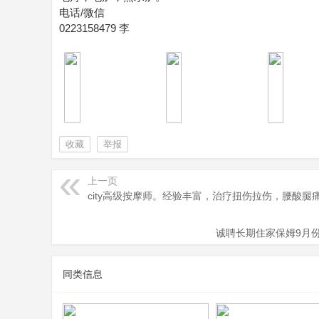
电话/微信
页
0223158479 李
收藏
举报
上一页
city高级按摩师。经验丰富，治疗扭伤拉伤，腰酸腿
诚聘长期住家保姆9月份
同类信息