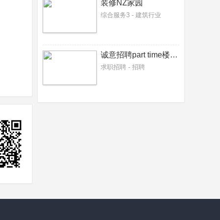
装修NZ家园
综合服务3 - 建筑行业
诚意招聘part time楼面、厨房什工
求职招聘 - 招聘