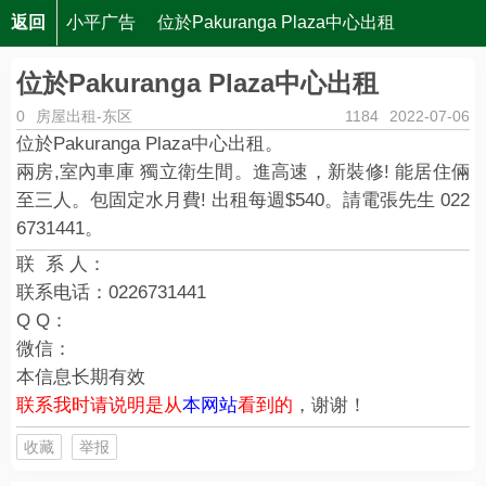
返回
小平广告
位於Pakuranga Plaza中心出租
位於Pakuranga Plaza中心出租
0
房屋出租-东区
1184
2022-07-06
位於Pakuranga Plaza中心出租。
兩房,室內車庫 獨立衛生間。進高速，新裝修! 能居住倆
至三人。包固定水月費! 出租每週$540。請電張先生 022
6731441。
联 系 人：
联系电话：
0226731441
Q Q：
微信：
本信息长期有效
联系我时请说明是从
本网站
看到的
，谢谢！
收藏
举报