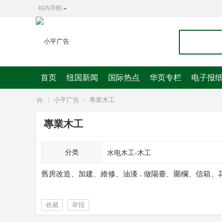
站内导航
首页
纽国新闻
国际热点
华页专栏
电子报
小平广告
專業木工
專業木工
华
»
»
分类
水电木工-木工
舊房改造、加建、維修、油漆 . 做陽臺、圍欄、信箱、花園 .
收藏
举报