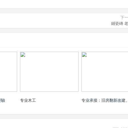
下
鋪瓷磚 
經驗
专业木工