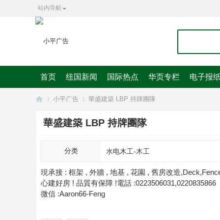
站内导航
首页
纽国新闻
国际热点
华页专栏
电子报
小平广告
華盛建築 LBP 持牌團隊
華盛建築 LBP 持牌團隊
华
»
»
分类
水电木工-木工
現承接 : 框架 , 外牆 , 地基 , 花園 , 舊房改造,Dec
心建好房 ! 品質有保障 !電話 :0223506031,0220835866
微信 :Aaron66-Feng