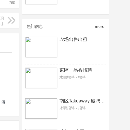
760
一页
老手
热门信息
more
农场出售出租
東區一品香招聘
求职招聘 - 招聘
南区Takeaway 诚聘接单炸炉，炒餐师傅各一名
专业承接：旧房翻新改建、装修、油漆、围栏（fence），deck、挡土墙、屋顶翻新维修
求职招聘 - 招聘