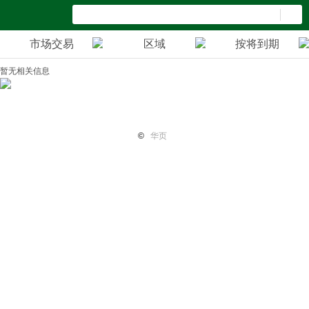
市场交易
区域
按将到期
暂无相关信息
首页
纽国新闻
国际热点
华页专栏
电子报纸
小平广
©
华页